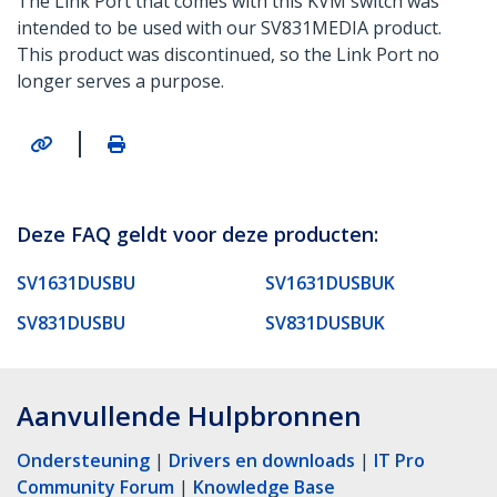
The Link Port that comes with this KVM switch was
intended to be used with our SV831MEDIA product.
This product was discontinued, so the Link Port no
longer serves a purpose.
|
Deze FAQ geldt voor deze producten:
SV1631DUSBU
SV1631DUSBUK
SV831DUSBU
SV831DUSBUK
Aanvullende Hulpbronnen
Ondersteuning
|
Drivers en downloads
|
IT Pro
Community Forum
|
Knowledge Base