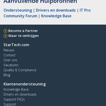
Aanvullende Hulpbronnen
Ondersteuning
|
Drivers en downloads
|
IT Pro
Community Forum
|
Knowledge Base
Become a Partner
Waar te verkrijgen
StarTech.com
Nieuws
Contact
Over ons
Vacatures
Quality & Compliance
Blog
Klantenondersteuning
Knowledge Base
Drivers en downloads
Support FAQs
Support