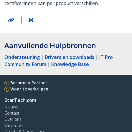
certificeringen kan per product verschillen.
|
Aanvullende Hulpbronnen
Ondersteuning
|
Drivers en downloads
|
IT Pro
Community Forum
|
Knowledge Base
Become a Partner
Waar te verkrijgen
StarTech.com
Nieuws
Contact
Over ons
Vacatures
Quality & Compliance