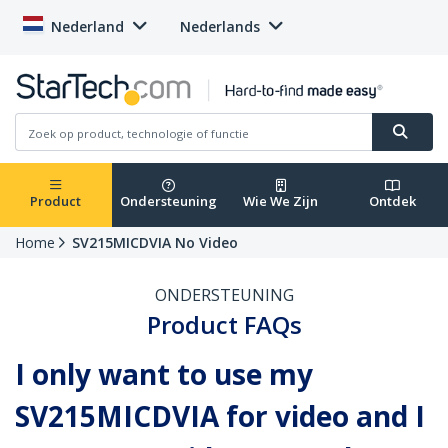
Nederland
Nederlands
Product
Ondersteuning
Wie We Zijn
Ontdek
Home
SV215MICDVIA No Video
ONDERSTEUNING
Product FAQs
I only want to use my
SV215MICDVIA for video and I