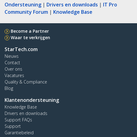
Ondersteuning
|
Drivers en downloads
|
IT Pro
Community Forum
|
Knowledge Base
Become a Partner
Waar te verkrijgen
StarTech.com
Nieuws
Contact
Over ons
Vacatures
Quality & Compliance
Blog
Klantenondersteuning
Knowledge Base
Drivers en downloads
Support FAQs
Support
Garantiebeleid