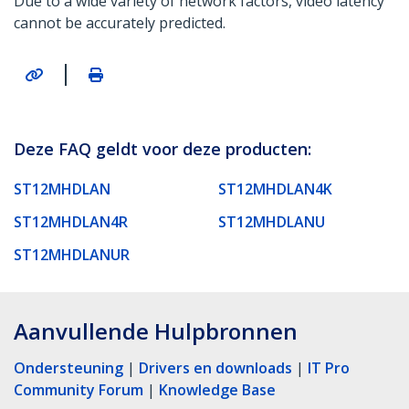
Due to a wide variety of network factors, video latency
cannot be accurately predicted.
|
Deze FAQ geldt voor deze producten:
ST12MHDLAN
ST12MHDLAN4K
ST12MHDLAN4R
ST12MHDLANU
ST12MHDLANUR
Aanvullende Hulpbronnen
Ondersteuning
|
Drivers en downloads
|
IT Pro
Community Forum
|
Knowledge Base