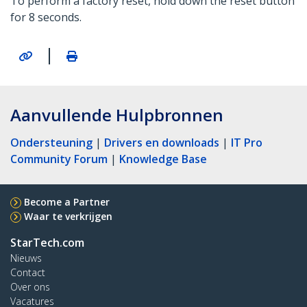
To perform a factory reset, hold down the reset button
for 8 seconds.
|
Aanvullende Hulpbronnen
Ondersteuning
|
Drivers en downloads
|
IT Pro
Community Forum
|
Knowledge Base
Become a Partner
Waar te verkrijgen
StarTech.com
Nieuws
Contact
Over ons
Vacatures