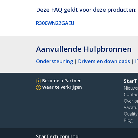
Deze FAQ geldt voor deze producten:
R300WN22GAEU
Aanvullende Hulpbronnen
Ondersteuning
|
Drivers en downloads
|
I
Become a Partner
StarT
Waar te verkrijgen
Nieuws
Contac
Over o
Vacatu
Qualit
Blog
StarTech.com Ltd.