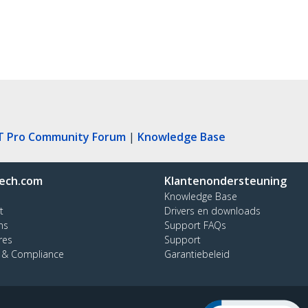
T Pro Community Forum
|
Knowledge Base
ech.com
Klantenondersteuning
Knowledge Base
t
Drivers en downloads
ns
Support FAQs
res
Support
y & Compliance
Garantiebeleid