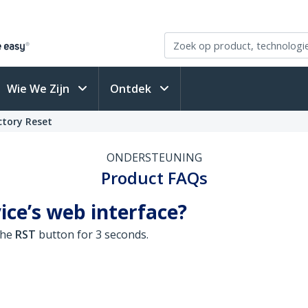
Wie We Zijn
Ontdek
ctory Reset
ONDERSTEUNING
Product FAQs
ice’s web interface?
the
RST
button for 3 seconds.