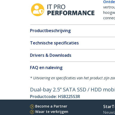
Ontde
vertro
hoogw
connect
Productbeschrijving
Technische specificaties
Drivers & Downloads
FAQ en naleving
* Uitvoering en specificaties van het product zijn z
Dual-bay 2.5” SATA SSD / HDD mobiel
Productcode:
HSB225S3R
Become a Partner
StarT
Waar te verkrijgen
Nieuws