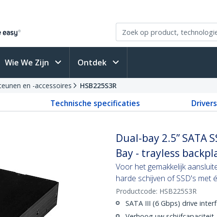
Wie We Zijn
Ontdek
teunen en -accessoires
HSB225S3R
Technische specificaties
Driver
Dual-bay 2.5” SATA S
Bay - trayless backpl
Voor het gemakkelijk aanslui
harde schijven of SSD's met é
Productcode:
HSB225S3R
SATA III (6 Gbps) drive inter
Verhoog uw schijfcapaciteit