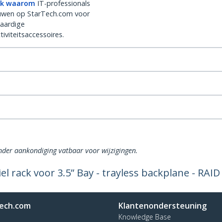
k waarom
IT-professionals
uwen op StarTech.com voor
aardige
iviteitsaccessoires.
onder aankondiging vatbaar voor wijzigingen.
 rack voor 3.5” Bay - trayless backplane - RAID
ech.com
Klantenondersteuning
Knowledge Base