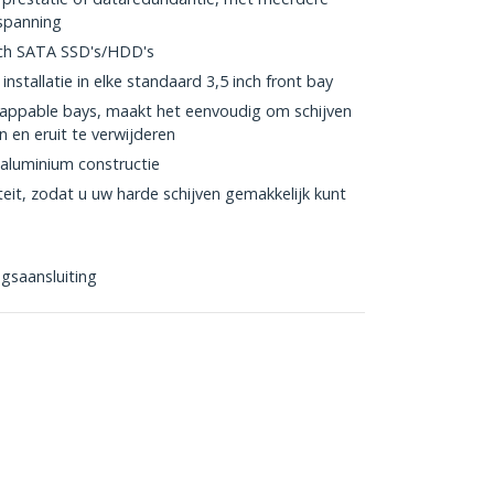
spanning
nch SATA SSD's/HDD's
stallatie in elke standaard 3,5 inch front bay
wappable bays, maakt het eenvoudig om schijven
n en eruit te verwijderen
luminium constructie
teit, zodat u uw harde schijven gemakkelijk kunt
gsaansluiting