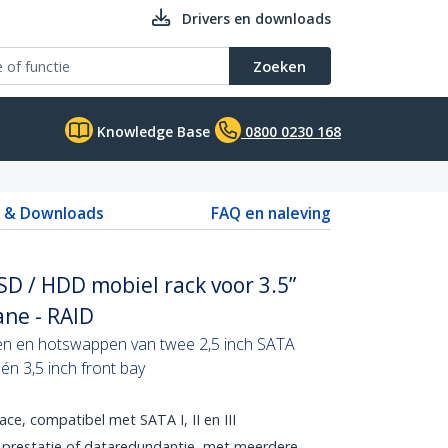
Drivers en downloads
Zoeken
Knowledge Base
0800 0230 168
s & Downloads
FAQ en naleving
SD / HDD mobiel rack voor 3.5”
ane - RAID
ten en hotswappen van twee 2,5 inch SATA
én 3,5 inch front bay
face, compatibel met SATA I, II en III
, prestatie of dataredundantie, met meerdere