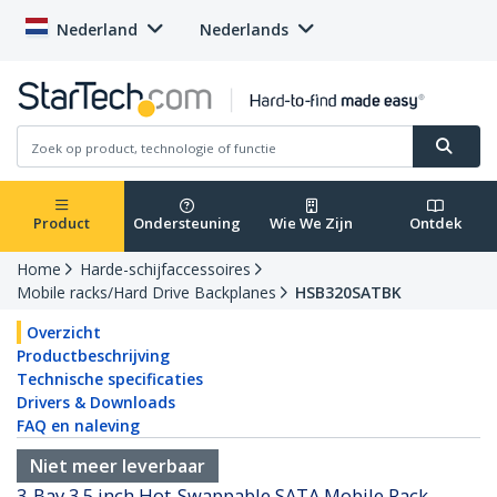
Nederland
Nederlands
Product
Ondersteuning
Wie We Zijn
Ontdek
Home
Harde-schijfaccessoires
Mobile racks/Hard Drive Backplanes
HSB320SATBK
Overzicht
Productbeschrijving
Technische specificaties
Drivers & Downloads
FAQ en naleving
Niet meer leverbaar
3-Bay 3,5 inch Hot-Swappable SATA Mobile Rack