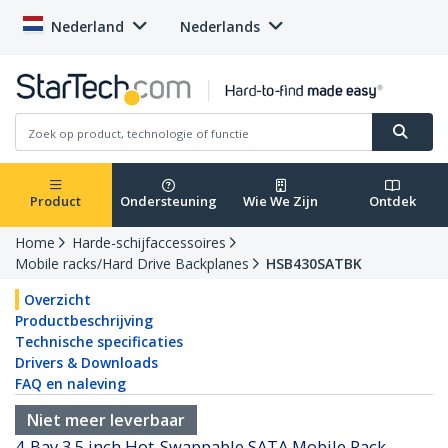
Nederland
Nederlands
Product
Ondersteuning
Wie We Zijn
Ontdek
Home
Harde-schijfaccessoires
Mobile racks/Hard Drive Backplanes
HSB430SATBK
Overzicht
Productbeschrijving
Technische specificaties
Drivers & Downloads
FAQ en naleving
Niet meer leverbaar
4-Bay 3,5 inch Hot-Swappable SATA Mobile Rack