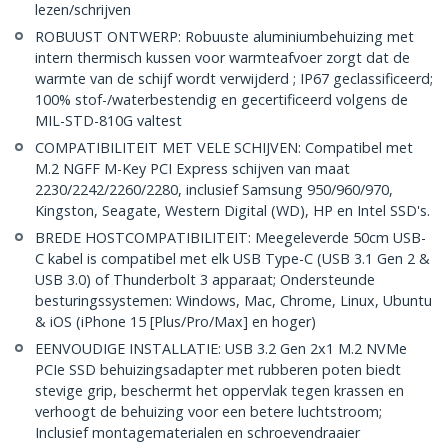
lezen/schrijven
ROBUUST ONTWERP: Robuuste aluminiumbehuizing met
intern thermisch kussen voor warmteafvoer zorgt dat de
warmte van de schijf wordt verwijderd ; IP67 geclassificeerd;
100% stof-/waterbestendig en gecertificeerd volgens de
MIL-STD-810G valtest
COMPATIBILITEIT MET VELE SCHIJVEN: Compatibel met
M.2 NGFF M-Key PCI Express schijven van maat
2230/2242/2260/2280, inclusief Samsung 950/960/970,
Kingston, Seagate, Western Digital (WD), HP en Intel SSD's.
BREDE HOSTCOMPATIBILITEIT: Meegeleverde 50cm USB-
C kabel is compatibel met elk USB Type-C (USB 3.1 Gen 2 &
USB 3.0) of Thunderbolt 3 apparaat; Ondersteunde
besturingssystemen: Windows, Mac, Chrome, Linux, Ubuntu
& iOS (iPhone 15 [Plus/Pro/Max] en hoger)
EENVOUDIGE INSTALLATIE: USB 3.2 Gen 2x1 M.2 NVMe
PCIe SSD behuizingsadapter met rubberen poten biedt
stevige grip, beschermt het oppervlak tegen krassen en
verhoogt de behuizing voor een betere luchtstroom;
Inclusief montagematerialen en schroevendraaier