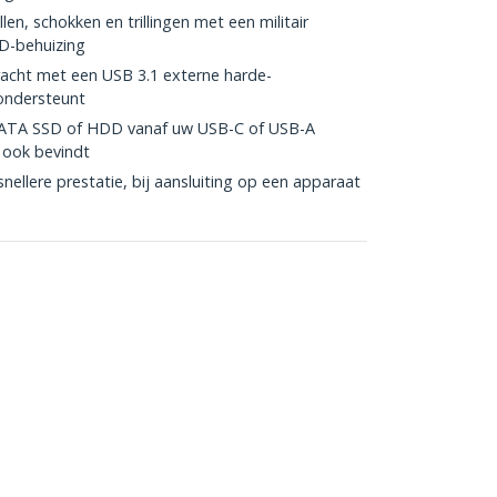
en, schokken en trillingen met een militair
D-behuizing
racht met een USB 3.1 externe harde-
 ondersteunt
 SATA SSD of HDD vanaf uw USB-C of USB-A
h ook bevindt
ellere prestatie, bij aansluiting op een apparaat