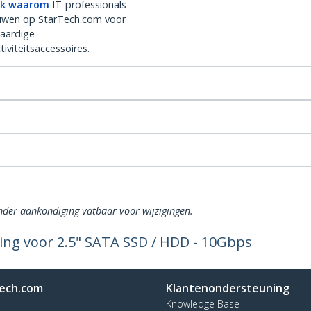
k waarom
IT-professionals
uwen op StarTech.com voor
aardige
iviteitsaccessoires.
onder aankondiging vatbaar voor wijzigingen.
zing voor 2.5" SATA SSD / HDD - 10Gbps
ech.com
Klantenondersteuning
Knowledge Base