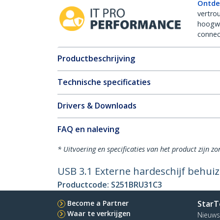
Ontde
vertro
hoogw
connect
Productbeschrijving
Technische specificaties
Drivers & Downloads
FAQ en naleving
* Uitvoering en specificaties van het product zijn z
USB 3.1 Externe hardeschijf behui
Productcode:
S251BRU31C3
Become a Partner
StarT
Waar te verkrijgen
Nieuws