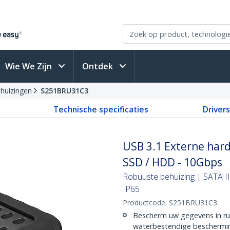
Wie We Zijn
Ontdek
ehuizingen
S251BRU31C3
Technische specificaties
Driver
USB 3.1 Externe hard
SSD / HDD - 10Gbps
Robuuste behuizing | SATA III
IP65
Productcode:
S251BRU31C3
Bescherm uw gegevens in ruw
waterbestendige beschermi