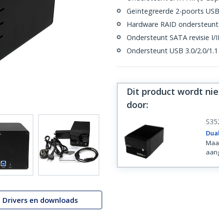
Geïntegreerde 2-poorts USB 
Hardware RAID ondersteunt 
Ondersteunt SATA revisie I/II
Ondersteunt USB 3.0/2.0/1.1
Dit product wordt ni
door
:
S35
Dual
Maak
aang
Drivers en downloads