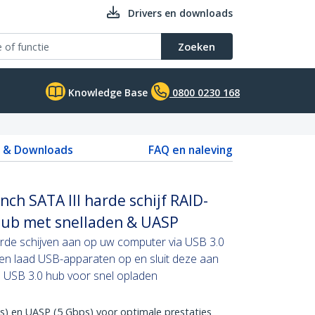
Drivers en downloads
Zoeken
Knowledge Base
0800 0230 168
s & Downloads
FAQ en naleving
nch SATA III harde schijf RAID-
hub met snelladen & UASP
harde schijven aan op uw computer via USB 3.0
en laad USB-apparaten op en sluit deze aan
s USB 3.0 hub voor snel opladen
s) en UASP (5 Gbps) voor optimale prestaties