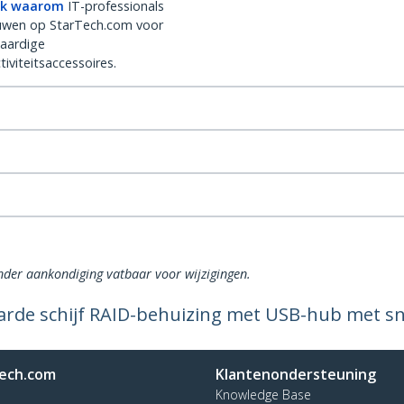
k waarom
IT-professionals
uwen op StarTech.com voor
aardige
iviteitsaccessoires.
onder aankondiging vatbaar voor wijzigingen.
 harde schijf RAID-behuizing met USB-hub met s
ech.com
Klantenondersteuning
Knowledge Base