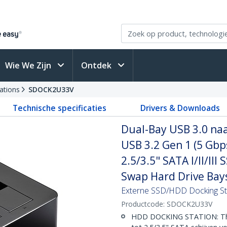
Wie We Zijn
Ontdek
ations
SDOCK2U33V
Technische specificaties
Drivers & Downloads
Dual-Bay USB 3.0 na
USB 3.2 Gen 1 (5 Gbp
2.5/3.5" SATA I/II/II
Swap Hard Drive Bay
Externe SSD/HDD Docking Sta
Productcode:
SDOCK2U33V
HDD DOCKING STATION: This 