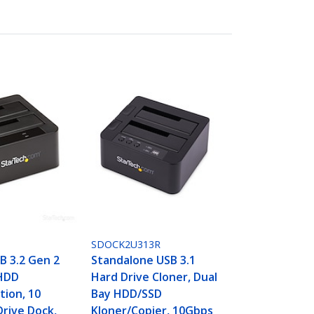
SDOCK2U313R
B 3.2 Gen 2
Standalone USB 3.1
HDD
Hard Drive Cloner, Dual
tion, 10
Bay HDD/SSD
rive Dock,
Kloner/Copier, 10Gbps