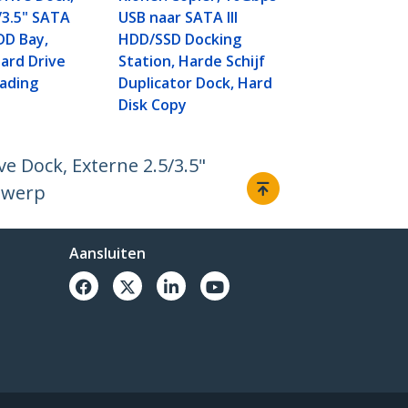
/3.5" SATA
USB naar SATA III
HDD Bay,
HDD/SSD Docking
ard Drive
Station, Harde Schijf
oading
Duplicator Dock, Hard
Disk Copy
e Dock, Externe 2.5/3.5"
ntwerp
Aansluiten