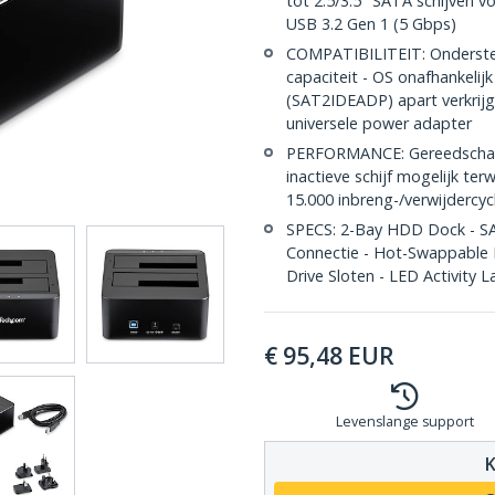
tot 2.5/3.5" SATA schijven vo
USB 3.2 Gen 1 (5 Gbps)
COMPATIBILITEIT: Ondersteu
capaciteit - OS onafhankelijk
(SAT2IDEADP) apart verkrijgb
universele power adapter
PERFORMANCE: Gereedschap
inactieve schijf mogelijk ter
15.000 inbreng-/verwijdercy
SPECS: 2-Bay HDD Dock - SAT
Connectie - Hot-Swappable 
Drive Sloten - LED Activity 
€
95,48
EUR
Levenslange support
K