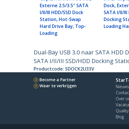
Externe 2.5/3.5" SATA
Dock, Exter
I/II/III HDD/SSD Dock
SATA I/II/I
Station, Hot-Swap
Docking St
Hard Drive Bay, Top-
Loading Ha
Loading
Dual-Bay USB 3.0 naar SATA HDD Doc
SATA I/II/III SSD/HDD Docking Sta
Productcode:
SDOCK2U33V
Become a Partner
StarT
Waar te verkrijgen
Nieuws
Contac
Over o
Vacatu
Qualit
Blog