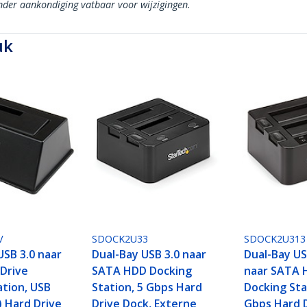
onder aankondiging vatbaar voor wijzigingen.
uk
V
SDOCK2U33
SDOCK2U313
USB 3.0 naar
Dual-Bay USB 3.0 naar
Dual-Bay US
Drive
SATA HDD Docking
naar SATA 
ation, USB
Station, 5 Gbps Hard
Docking Sta
) Hard Drive
Drive Dock, Externe
Gbps Hard D