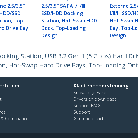
ne 2.5/3.5"
2.5/3.5" SATA I/II/III
Externe 2.5
II HDD/SSD
SSD/HDD Docking
I/II/III SSD/
ation, Top-
Station, Hot-Swap HDD
Hot-Swap H
rd Drive Bay
Dock, Top-Loading
Bay, Top-L
Design
Design
king Station, USB 3.2 Gen 1 (5 Gbps) Hard Driv
tion, Hot-Swap Hard Drive Bays, Top-Loading O
ech.com
Klantenondersteuning
Knowledge Base
t
Drivers en downloads
ns
Support FAQs
res
Support
y & Compliance
Garantiebeleid