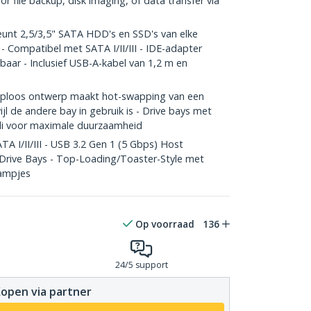
or file backup, disk imaging, of data transfer via
nt 2,5/3,5" SATA HDD's en SSD's van elke
 - Compatibel met SATA I/II/III - IDE-adapter
aar - Inclusief USB-A-kabel van 1,2 m en
loos ontwerp maakt hot-swapping van een
wijl de andere bay in gebruik is - Drive bays met
cli voor maximale duurzaamheid
A I/II/III - USB 3.2 Gen 1 (5 Gbps) Host
Drive Bays - Top-Loading/Toaster-Style met
Lampjes
Op voorraad
136
24/5 support
open via partner