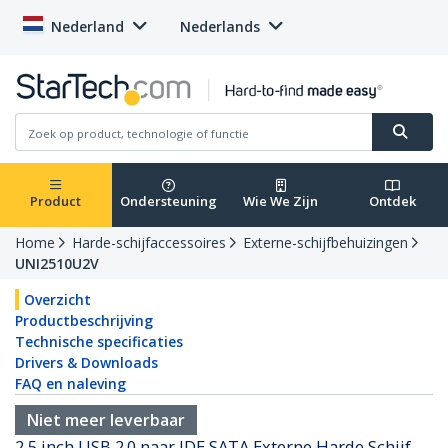
Nederland
Nederlands
Product
Ondersteuning
Wie We Zijn
Ontdek
Home
Harde-schijfaccessoires
Externe-schijfbehuizingen
UNI2510U2V
Overzicht
Productbeschrijving
Technische specificaties
Drivers & Downloads
FAQ en naleving
Niet meer leverbaar
2,5 inch USB 2.0 naar IDE SATA Externe Harde Schijf