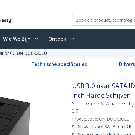
Wie We Zijn
Ontdek
ations
UNIDOCK3UEU
Technische specificaties
Driver
USB 3.0 naar SATA IDE
inch Harde Schijven
Sluit IDE en SATA harde schi
3.0
Productcode:
UNIDOCK3UEU
Sleuven voor SATA- en IDE-s
SuperSpeed USB 3.0 aansluit