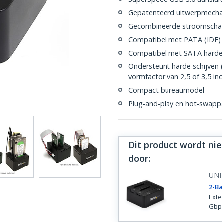
Gepatenteerd uitwerpmecha
Gecombineerde stroomschakel
Compatibel met PATA (IDE) 
Compatibel met SATA harde sc
Ondersteunt harde schijven 
vormfactor van 2,5 of 3,5 in
Compact bureaumodel
Plug-and-play en hot-swapp
Dit product wordt ni
door
:
UNI
2-Ba
Exte
Gbps