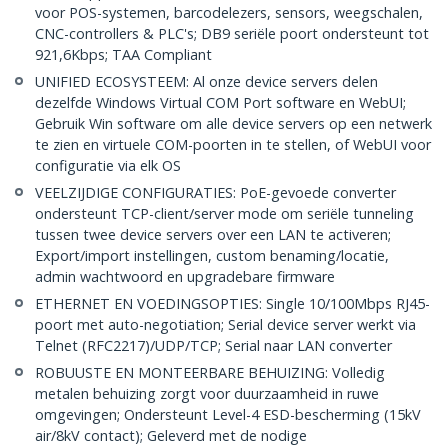
voor POS-systemen, barcodelezers, sensors, weegschalen,
CNC-controllers & PLC's; DB9 seriële poort ondersteunt tot
921,6Kbps; TAA Compliant
UNIFIED ECOSYSTEEM: Al onze device servers delen
dezelfde Windows Virtual COM Port software en WebUI;
Gebruik Win software om alle device servers op een netwerk
te zien en virtuele COM-poorten in te stellen, of WebUI voor
configuratie via elk OS
VEELZIJDIGE CONFIGURATIES: PoE-gevoede converter
ondersteunt TCP-client/server mode om seriële tunneling
tussen twee device servers over een LAN te activeren;
Export/import instellingen, custom benaming/locatie,
admin wachtwoord en upgradebare firmware
ETHERNET EN VOEDINGSOPTIES: Single 10/100Mbps RJ45-
poort met auto-negotiation; Serial device server werkt via
Telnet (RFC2217)/UDP/TCP; Serial naar LAN converter
ROBUUSTE EN MONTEERBARE BEHUIZING: Volledig
metalen behuizing zorgt voor duurzaamheid in ruwe
omgevingen; Ondersteunt Level-4 ESD-bescherming (15kV
air/8kV contact); Geleverd met de nodige