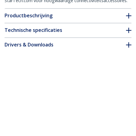
StarTech.com voor hoogwaardige connectiviteitsaccessoires.
Productbeschrijving
Technische specificaties
Drivers & Downloads
FAQ & Compliance
Accessoires
* Uitvoering en specificaties van het product zijn zonder
aankondiging vatbaar voor wijzigingen.
Misschien vindt u dit ook leuk