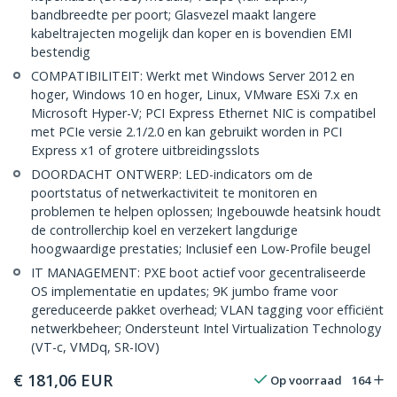
bandbreedte per poort; Glasvezel maakt langere
kabeltrajecten mogelijk dan koper en is bovendien EMI
bestendig
COMPATIBILITEIT: Werkt met Windows Server 2012 en
hoger, Windows 10 en hoger, Linux, VMware ESXi 7.x en
Microsoft Hyper-V; PCI Express Ethernet NIC is compatibel
met PCIe versie 2.1/2.0 en kan gebruikt worden in PCI
Express x1 of grotere uitbreidingsslots
DOORDACHT ONTWERP: LED-indicators om de
poortstatus of netwerkactiviteit te monitoren en
problemen te helpen oplossen; Ingebouwde heatsink houdt
de controllerchip koel en verzekert langdurige
hoogwaardige prestaties; Inclusief een Low-Profile beugel
IT MANAGEMENT: PXE boot actief voor gecentraliseerde
OS implementatie en updates; 9K jumbo frame voor
gereduceerde pakket overhead; VLAN tagging voor efficiënt
netwerkbeheer; Ondersteunt Intel Virtualization Technology
(VT-c, VMDq, SR-IOV)
€
181,06
EUR
Op voorraad
164