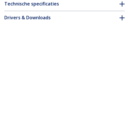
Technische specificaties
Drivers & Downloads
FAQ en naleving
Accessoires
* Uitvoering en specificaties van het product zijn zonder
aankondiging vatbaar voor wijzigingen.
Misschien vindt u dit ook leuk