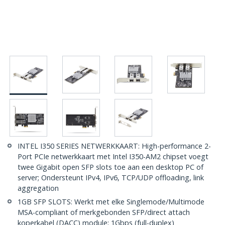
INTEL I350 SERIES NETWERKKAART: High-performance 2-
Port PCIe netwerkkaart met Intel I350-AM2 chipset voegt
twee Gigabit open SFP slots toe aan een desktop PC of
server; Ondersteunt IPv4, IPv6, TCP/UDP offloading, link
aggregation
1GB SFP SLOTS: Werkt met elke Singlemode/Multimode
MSA-compliant of merkgebonden SFP/direct attach
koperkabel (DACC) module; 1Gbps (full-duplex)