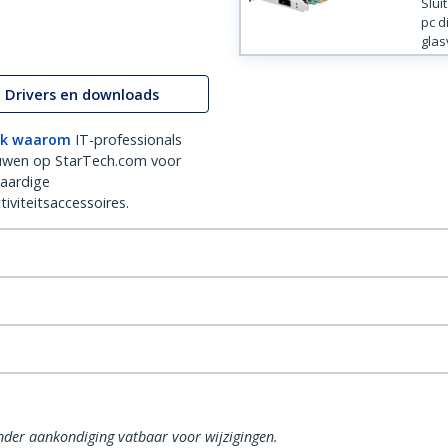
Slui
pc d
glas
Drivers en downloads
k waarom
IT-professionals
uwen op StarTech.com voor
aardige
iviteitsaccessoires.
onder aankondiging vatbaar voor wijzigingen.