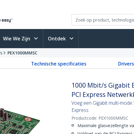
Wie We Zijn
Ontdek
rs
PEX1000MMSC
Technische specificaties
Driver
1000 Mbit/s Gigabit 
PCI Express Netwerk
Voeg een Gigabit multi-mode 
Express
Productcode:
PEX1000MMSC
Maximale glasvezellengte v
Voldoet aan de PCI Express-s