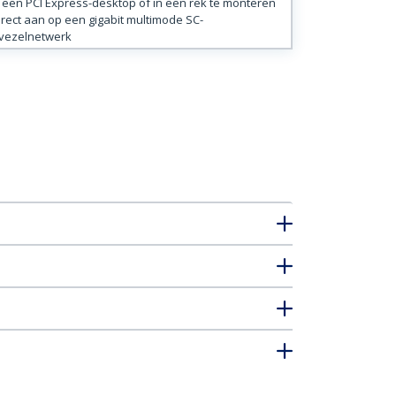
t een PCI Express-desktop of in een rek te monteren
irect aan op een gigabit multimode SC-
vezelnetwerk