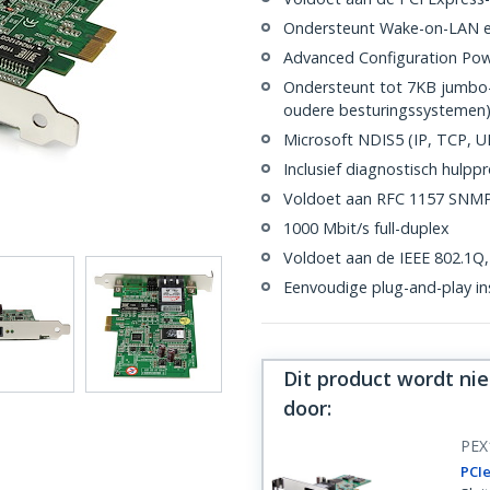
Ondersteunt Wake-on-LAN 
Advanced Configuration Pow
Ondersteunt tot 7KB jumbo
oudere besturingssystemen
Microsoft NDIS5 (IP, TCP, 
Inclusief diagnostisch hulp
Voldoet aan RFC 1157 SNMP
1000 Mbit/s full-duplex
Voldoet aan de IEEE 802.1Q, 
Eenvoudige plug-and-play ins
Dit product wordt ni
door
:
PEX
PCIe