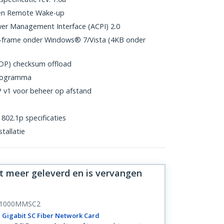
en Remote Wake-up
er Management Interface (ACPI) 2.0
-frame onder Windows® 7/Vista (4KB onder
)
UDP) checksum offload
programma
 v1 voor beheer op afstand
802.1p specificaties
tallatie
et meer geleverd en is vervangen
1000MMSC2
 Gigabit SC Fiber Network Card