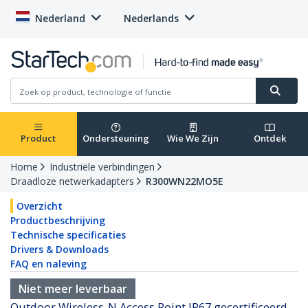
Nederland
Nederlands
Product
Ondersteuning
Wie We Zijn
Ontdek
Home
Industriële verbindingen
Draadloze netwerkadapters
R300WN22MO5E
Overzicht
Productbeschrijving
Technische specificaties
Drivers & Downloads
FAQ en naleving
Niet meer leverbaar
Outdoor Wireless-N Access Point IP67 gecertificeerd -