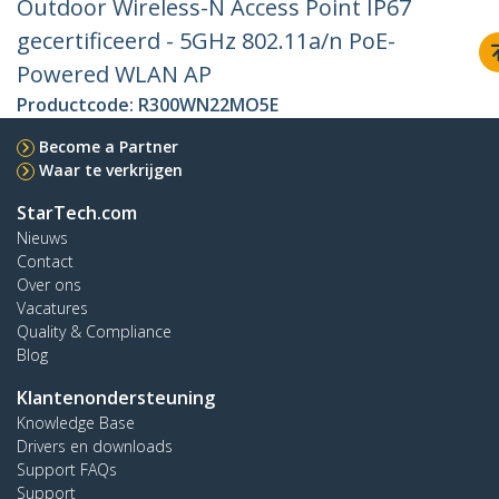
Outdoor Wireless-N Access Point IP67
gecertificeerd - 5GHz 802.11a/n PoE-
Powered WLAN AP
Productcode:
R300WN22MO5E
Become a Partner
Waar te verkrijgen
StarTech.com
Nieuws
Contact
Over ons
Vacatures
Quality & Compliance
Blog
Klantenondersteuning
Knowledge Base
Drivers en downloads
Support FAQs
Support