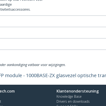
aardige
iviteitsaccessoires.
onder aankondiging vatbaar voor wijzigingen.
P module - 1000BASE-ZX glasvezel optische tran
ech.com
Klantenondersteuning
Knowledge Base
t
Drivers en downloads