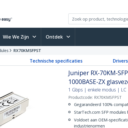
Wie We Zijn
Ontdek
ules
RX70KMSFPST
Technische specificaties
Driver
Juniper RX-70KM-SFP
1000BASE-ZX glasveze
1 Gbps | enkele modus | LC |
Productcode:
RX70KMSFPST
Gegarandeerd 100% compatib
StarTech.com SFP modules h
Voldoet aan OEM-specificat
industrienormen