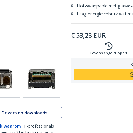
Hot-swappable met glasvez
Laag energieverbruik wat mi
€
53,23
EUR
Levenslange support
K
Drivers en downloads
k waarom
IT-professionals
uwen op StarTech.com voor