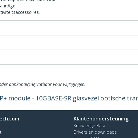
aardige
iviteitsaccessoires.
onder aankondiging vatbaar voor wijzigingen.
P+ module - 10GBASE-SR glasvezel optische tran
ech.com
Klantenondersteuning
Knowledge Base
t
Drivers en downloads