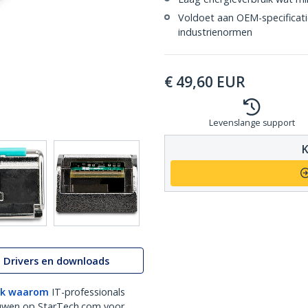
Voldoet aan OEM-specificat
industrienormen
€
49,60
EUR
Levenslange support
K
Drivers en downloads
k waarom
IT-professionals
uwen op StarTech.com voor