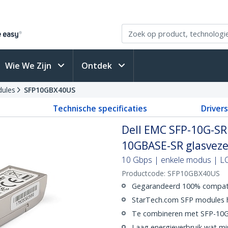
Wie We Zijn
Ontdek
ules
SFP10GBX40US
Technische specificaties
Driver
Dell EMC SFP-10G-SR
10GBASE-SR glasvezel
10 Gbps | enkele modus | LC
Productcode:
SFP10GBX40US
Gegarandeerd 100% compatib
StarTech.com SFP modules h
Te combineren met SFP-10
Laag energieverbruik wat mi