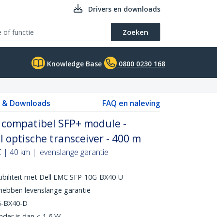
Drivers en downloads
Zoeken
Knowledge Base
0800 0230 168
s & Downloads
FAQ en naleving
 compatibel SFP+ module -
 optische transceiver - 400 m
 | 40 km | levenslange garantie
iliteit met Dell EMC SFP-10G-BX40-U
ebben levenslange garantie
G-BX40-D
nder is dan < 1,6 W