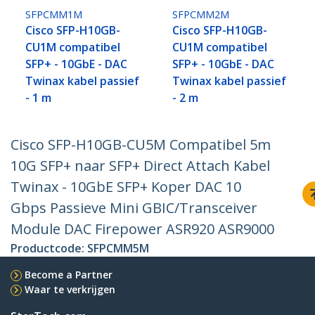
SFPCMM1M
SFPCMM2M
Cisco SFP-H10GB-
Cisco SFP-H10GB-
CU1M compatibel
CU1M compatibel
SFP+ - 10GbE - DAC
SFP+ - 10GbE - DAC
Twinax kabel passief
Twinax kabel passief
- 1 m
- 2 m
Cisco SFP-H10GB-CU5M Compatibel 5m
10G SFP+ naar SFP+ Direct Attach Kabel
Twinax - 10GbE SFP+ Koper DAC 10
Gbps Passieve Mini GBIC/Transceiver
Module DAC Firepower ASR920 ASR9000
Productcode:
SFPCMM5M
Become a Partner
Waar te verkrijgen