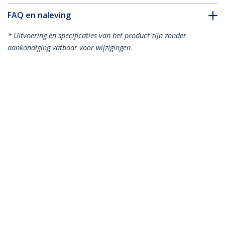
FAQ en naleving
* Uitvoering en specificaties van het product zijn zonder
aankondiging vatbaar voor wijzigingen.
Juniper SFP-GE40KT13R15 compatibel
SFP - 1000BASE-BX40-D glasvezel
optische transceiver - 40 km
Productcode:
SFPGE10KT5R3
Become a Partner
Waar te verkrijgen
StarTech.com
Nieuws
Contact
Over ons
Vacatures
Quality & Compliance