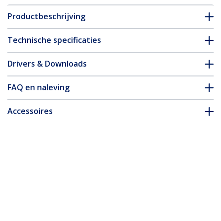
Productbeschrijving
Technische specificaties
Drivers & Downloads
FAQ en naleving
Accessoires
* Uitvoering en specificaties van het product zijn zonder
aankondiging vatbaar voor wijzigingen.
Misschien vindt u dit ook leuk