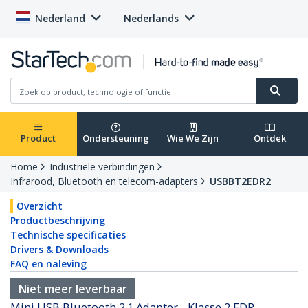
Nederland
Nederlands
Product
Ondersteuning
Wie We Zijn
Ontdek
Home
Industriële verbindingen
Infrarood, Bluetooth en telecom-adapters
USBBT2EDR2
Overzicht
Productbeschrijving
Technische specificaties
Drivers & Downloads
FAQ en naleving
Niet meer leverbaar
Mini USB Bluetooth 2.1 Adapter - Klasse 2 EDR