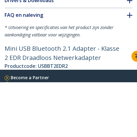
Drivers & Downloads
FAQ en naleving
* Uitvoering en specificaties van het product zijn zonder
aankondiging vatbaar voor wijzigingen.
Mini USB Bluetooth 2.1 Adapter - Klasse
2 EDR Draadloos Netwerkadapter
Productcode:
USBBT2EDR2
Become a Partner
Waar te verkrijgen
StarTech.com
Nieuws
Contact
Over ons
Vacatures
Quality & Compliance
Blog