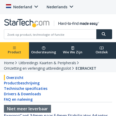
Nederland
Nederlands
Product
Ondersteuning
Wie We Zijn
Ontdek
Home
Uitbreidings Kaarten & Peripherals
Omzetting en verlenging uitbreidingsslot
ECBRACKET
Overzicht
Productbeschrijving
Technische specificaties
Drivers & Downloads
FAQ en naleving
Niet meer leverbaar
ExpressCard 34mm naar 54mm Stabilisator Adapter -