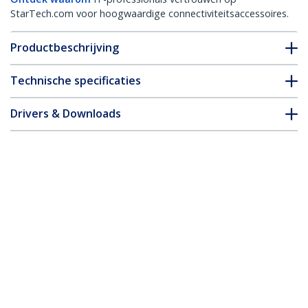
StarTech.com voor hoogwaardige connectiviteitsaccessoires.
Productbeschrijving
Technische specificaties
Drivers & Downloads
FAQ en naleving
* Uitvoering en specificaties van het product zijn zonder
aankondiging vatbaar voor wijzigingen.
Misschien vindt u dit ook leuk