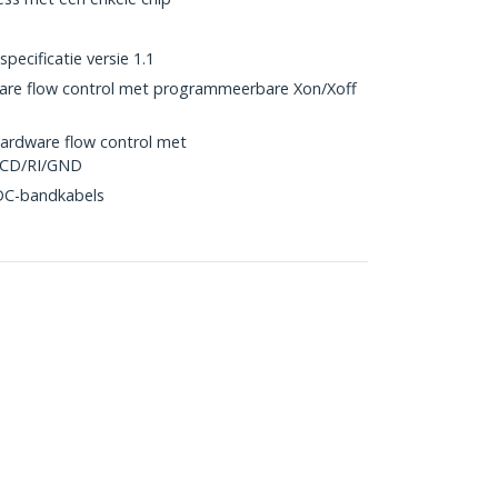
pecificatie versie 1.1
are flow control met programmeerbare Xon/Xoff
ardware flow control met
DCD/RI/GND
IDC-bandkabels