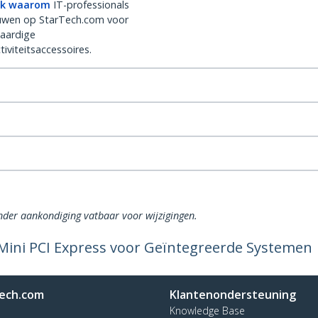
k waarom
IT-professionals
uwen op StarTech.com voor
aardige
iviteitsaccessoires.
onder aankondiging vatbaar voor wijzigingen.
 Mini PCI Express voor Geïntegreerde Systemen
ech.com
Klantenondersteuning
Knowledge Base