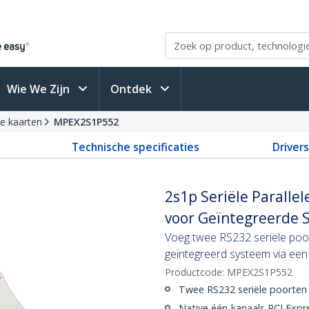
Wie We Zijn
Ontdek
le kaarten
MPEX2S1P552
Technische specificaties
Driver
2s1p Seriële Paralle
voor Geïntegreerde 
Voeg twee RS232 seriële poor
geïntegreerd systeem via een
Productcode:
MPEX2S1P552
Twee RS232 seriële poorten 
Native één-kanaals PCI Expr