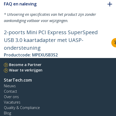
FAQ en naleving
* Uitvoering en specificaties van het product zijn zonder
aankondiging vatbaar voor wijzigingen.
2-poorts Mini PCI Express SuperSpeed
USB 3.0 kaartadapter met UASP-
ondersteuning
Productcode:
MPEXUSB3S2
Become a Partner
Waar te verkrijgen
StarTech.com
Nieuws
Contact
Over ons
Vacatures
Quality & Compliance
Blog