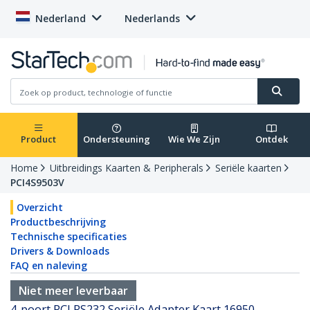
Nederland
Nederlands
Product
Ondersteuning
Wie We Zijn
Ontdek
Home
Uitbreidings Kaarten & Peripherals
Seriële kaarten
PCI4S9503V
Overzicht
Productbeschrijving
Technische specificaties
Drivers & Downloads
FAQ en naleving
Niet meer leverbaar
4-poort PCI RS232 Seriële Adapter Kaart 16950