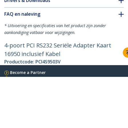
Drivers & Downloads
FAQ en naleving
* Uitvoering en specificaties van het product zijn zonder
aankondiging vatbaar voor wijzigingen.
4-poort PCI RS232 Seriële Adapter Kaart
16950 inclusief Kabel
Productcode:
PCI4S9503V
Become a Partner
Waar te verkrijgen
StarTech.com
Nieuws
Contact
Over ons
Vacatures
Quality & Compliance
Blog