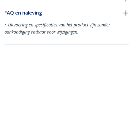
FAQ en naleving
* Uitvoering en specificaties van het product zijn zonder
aankondiging vatbaar voor wijzigingen.
Misschien vindt u dit ook leuk
PCIUSB7
7-poort PCI USB
Adapter
4 Port PCI SuperSpeed USB 3.0
Adapterkaart met SATA/SP4 Voeding -
Quad Port PCI USB 3 Controller Kaart -