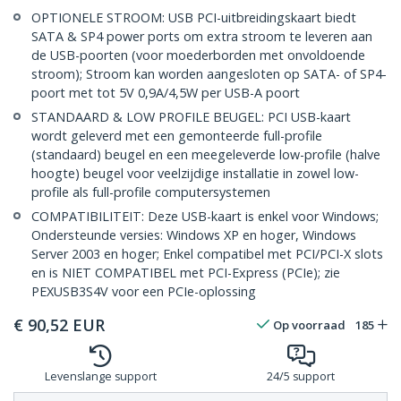
OPTIONELE STROOM: USB PCI-uitbreidingskaart biedt
SATA & SP4 power ports om extra stroom te leveren aan
de USB-poorten (voor moederborden met onvoldoende
stroom); Stroom kan worden aangesloten op SATA- of SP4-
poort met tot 5V 0,9A/4,5W per USB-A poort
STANDAARD & LOW PROFILE BEUGEL: PCI USB-kaart
wordt geleverd met een gemonteerde full-profile
(standaard) beugel en een meegeleverde low-profile (halve
hoogte) beugel voor veelzijdige installatie in zowel low-
profile als full-profile computersystemen
COMPATIBILITEIT: Deze USB-kaart is enkel voor Windows;
Ondersteunde versies: Windows XP en hoger, Windows
Server 2003 en hoger; Enkel compatibel met PCI/PCI-X slots
en is NIET COMPATIBEL met PCI-Express (PCIe); zie
PEXUSB3S4V voor een PCIe-oplossing
€
90,52
EUR
Op voorraad
185
Levenslange support
24/5 support