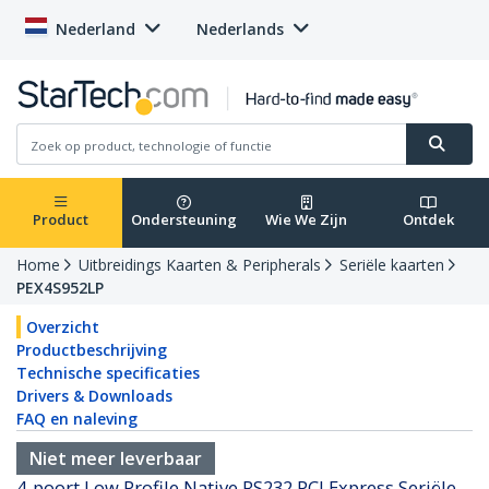
Nederland
Nederlands
Product
Ondersteuning
Wie We Zijn
Ontdek
Home
Uitbreidings Kaarten & Peripherals
Seriële kaarten
PEX4S952LP
Overzicht
Productbeschrijving
Technische specificaties
Drivers & Downloads
FAQ en naleving
Niet meer leverbaar
4-poort Low Profile Native RS232 PCI Express Seriële