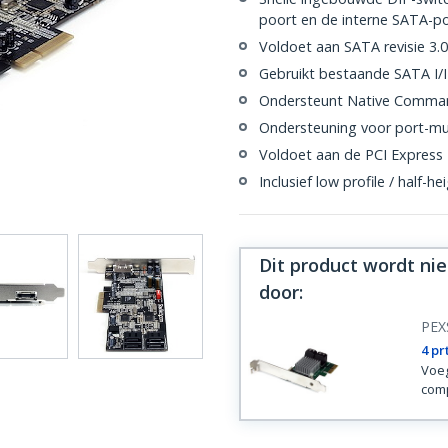
poort en de interne SATA-p
Voldoet aan SATA revisie 3.
Gebruikt bestaande SATA I/I
Ondersteunt Native Comma
Ondersteuning voor port-mu
Voldoet aan de PCI Express 2
Inclusief low profile / half-
Dit product wordt ni
door
:
PEX
4 pr
Voeg
comp