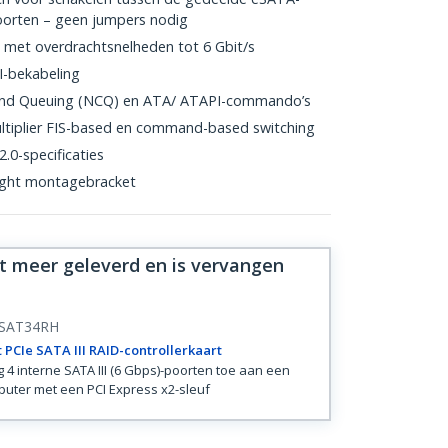
oorten – geen jumpers nodig
0 met overdrachtsnelheden tot 6 Gbit/s
I-bekabeling
nd Queuing (NCQ) en ATA/ ATAPI-commando’s
ltiplier FIS-based en command-based switching
.0-specificaties
height montagebracket
et meer geleverd en is vervangen
SAT34RH
t PCIe SATA III RAID-controllerkaart
 4 interne SATA III (6 Gbps)-poorten toe aan een
uter met een PCI Express x2-sleuf