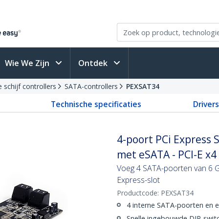
Wie We Zijn
Ontdek
 schijf controllers
SATA-controllers
PEXSAT34
Technische specificaties
Driver
4-poort PCi Express S
met eSATA - PCI-E x4
Voeg 4 SATA-poorten van 6 G
Express-slot
Productcode:
PEXSAT34
4 interne SATA-poorten en 
Snelle ingebouwde DIP-swit