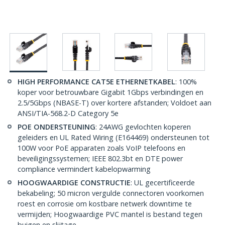
HIGH PERFORMANCE CAT5E ETHERNETKABEL
: 100%
koper voor betrouwbare Gigabit 1Gbps verbindingen en
2.5/5Gbps (NBASE-T) over kortere afstanden; Voldoet aan
ANSI/TIA-568.2-D Category 5e
POE ONDERSTEUNING
: 24AWG gevlochten koperen
geleiders en UL Rated Wiring (E164469) ondersteunen tot
100W voor PoE apparaten zoals VoIP telefoons en
beveiligingssystemen; IEEE 802.3bt en DTE power
compliance vermindert kabelopwarming
HOOGWAARDIGE CONSTRUCTIE
: UL gecertificeerde
bekabeling; 50 micron vergulde connectoren voorkomen
roest en corrosie om kostbare netwerk downtime te
vermijden; Hoogwaardige PVC mantel is bestand tegen
buigen en slijtage