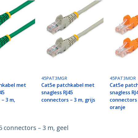
45PAT3MGR
45PAT3MOR
hkabel met
Cat5e patchkabel met
Cat5e patc
45
snagless RJ45
snagless RJ
 – 3 m,
connectors – 3 m, grijs
connectors 
oranje
 connectors – 3 m, geel