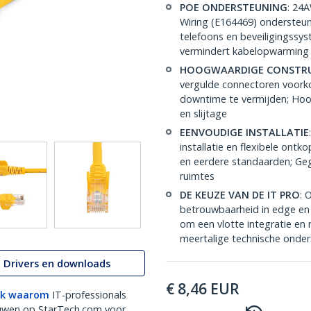
POE ONDERSTEUNING
: 24
Wiring (E164469) ondersteu
telefoons en beveiligingssy
vermindert kabelopwarming
HOOGWAARDIGE CONSTRU
vergulde connectoren voork
downtime te vermijden; Hoo
en slijtage
EENVOUDIGE INSTALLATIE
installatie en flexibele on
en eerdere standaarden; Geg
ruimtes
DE KEUZE VAN DE IT PRO
: 
betrouwbaarheid in edge en 
om een vlotte integratie en
meertalige technische onder
Drivers en downloads
€
8,46
EUR
k waarom
IT-professionals
uwen op StarTech.com voor