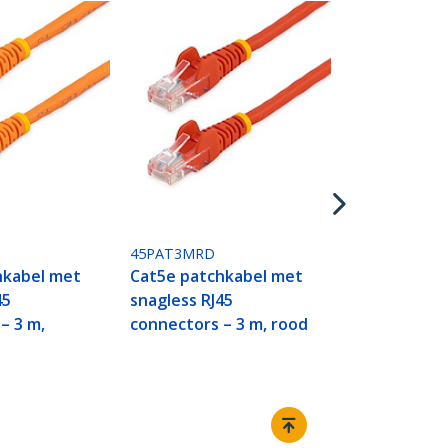
45PAT3MWH
Cat5e patch
snagless RJ4
connectors –
45PAT3MRD
hkabel met
Cat5e patchkabel met
45
snagless RJ45
– 3 m,
connectors – 3 m, rood