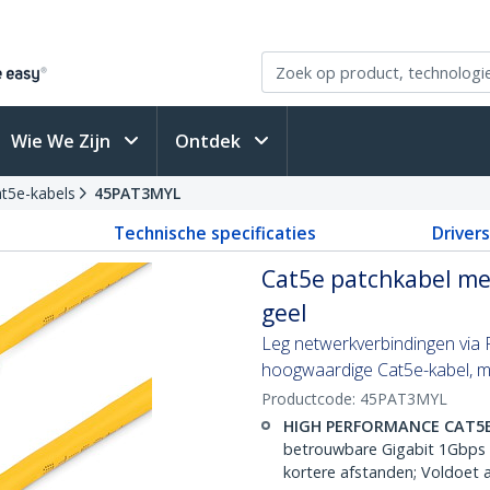
Wie We Zijn
Ontdek
t5e-kabels
45PAT3MYL
Technische specificaties
Driver
Cat5e patchkabel met
geel
Leg netwerkverbindingen via F
hoogwaardige Cat5e-kabel, me
Productcode:
45PAT3MYL
HIGH PERFORMANCE CAT5
betrouwbare Gigabit 1Gbps 
kortere afstanden; Voldoet 