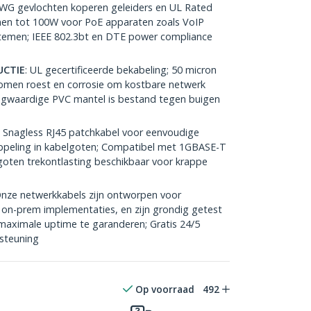
AWG gevlochten koperen geleiders en UL Rated
nen tot 100W voor PoE apparaten zoals VoIP
stemen; IEEE 802.3bt en DTE power compliance
CTIE
: UL gecertificeerde bekabeling; 50 micron
omen roest en corrosie om kostbare netwerk
gwaardige PVC mantel is bestand tegen buigen
: Snagless RJ45 patchkabel voor eenvoudige
tkoppeling in kabelgoten; Compatibel met 1GBASE-T
oten trekontlasting beschikbaar voor krappe
Onze netwerkkabels zijn ontworpen voor
on-prem implementaties, en zijn grondig getest
 maximale uptime te garanderen; Gratis 24/5
steuning
Op voorraad
492