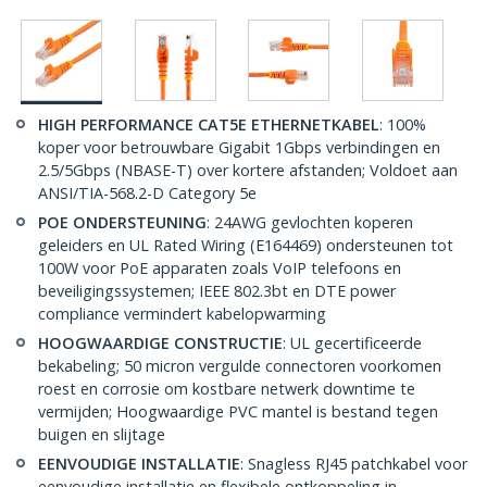
HIGH PERFORMANCE CAT5E ETHERNETKABEL
: 100%
koper voor betrouwbare Gigabit 1Gbps verbindingen en
2.5/5Gbps (NBASE-T) over kortere afstanden; Voldoet aan
ANSI/TIA-568.2-D Category 5e
POE ONDERSTEUNING
: 24AWG gevlochten koperen
geleiders en UL Rated Wiring (E164469) ondersteunen tot
100W voor PoE apparaten zoals VoIP telefoons en
beveiligingssystemen; IEEE 802.3bt en DTE power
compliance vermindert kabelopwarming
HOOGWAARDIGE CONSTRUCTIE
: UL gecertificeerde
bekabeling; 50 micron vergulde connectoren voorkomen
roest en corrosie om kostbare netwerk downtime te
vermijden; Hoogwaardige PVC mantel is bestand tegen
buigen en slijtage
EENVOUDIGE INSTALLATIE
: Snagless RJ45 patchkabel voor
eenvoudige installatie en flexibele ontkoppeling in