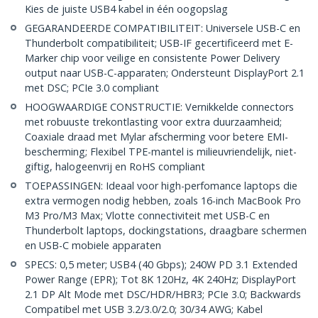
Kies de juiste USB4 kabel in één oogopslag
GEGARANDEERDE COMPATIBILITEIT: Universele USB-C en
Thunderbolt compatibiliteit; USB-IF gecertificeerd met E-
Marker chip voor veilige en consistente Power Delivery
output naar USB-C-apparaten; Ondersteunt DisplayPort 2.1
met DSC; PCIe 3.0 compliant
HOOGWAARDIGE CONSTRUCTIE: Vernikkelde connectors
met robuuste trekontlasting voor extra duurzaamheid;
Coaxiale draad met Mylar afscherming voor betere EMI-
bescherming; Flexibel TPE-mantel is milieuvriendelijk, niet-
giftig, halogeenvrij en RoHS compliant
TOEPASSINGEN: Ideaal voor high-perfomance laptops die
extra vermogen nodig hebben, zoals 16-inch MacBook Pro
M3 Pro/M3 Max; Vlotte connectiviteit met USB-C en
Thunderbolt laptops, dockingstations, draagbare schermen
en USB-C mobiele apparaten
SPECS: 0,5 meter; USB4 (40 Gbps); 240W PD 3.1 Extended
Power Range (EPR); Tot 8K 120Hz, 4K 240Hz; DisplayPort
2.1 DP Alt Mode met DSC/HDR/HBR3; PCIe 3.0; Backwards
Compatibel met USB 3.2/3.0/2.0; 30/34 AWG; Kabel