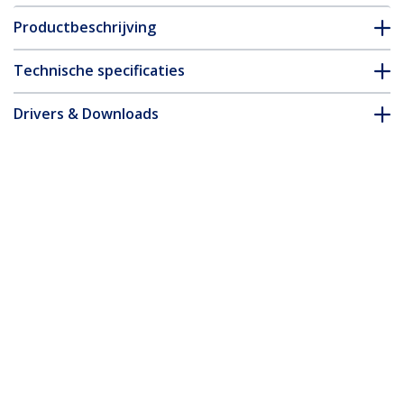
Productbeschrijving
Technische specificaties
Drivers & Downloads
FAQ en naleving
Accessoires
* Uitvoering en specificaties van het product zijn zonder
aankondiging vatbaar voor wijzigingen.
Misschien vindt u dit ook leuk