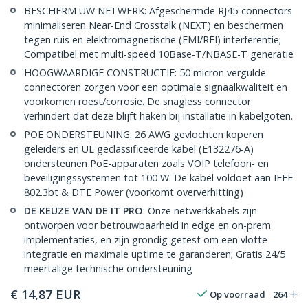
BESCHERM UW NETWERK: Afgeschermde RJ45-connectors
minimaliseren Near-End Crosstalk (NEXT) en beschermen
tegen ruis en elektromagnetische (EMI/RFI) interferentie;
Compatibel met multi-speed 10Base-T/NBASE-T generatie
HOOGWAARDIGE CONSTRUCTIE: 50 micron vergulde
connectoren zorgen voor een optimale signaalkwaliteit en
voorkomen roest/corrosie. De snagless connector
verhindert dat deze blijft haken bij installatie in kabelgoten.
POE ONDERSTEUNING: 26 AWG gevlochten koperen
geleiders en UL geclassificeerde kabel (E132276-A)
ondersteunen PoE-apparaten zoals VOIP telefoon- en
beveiligingssystemen tot 100 W. De kabel voldoet aan IEEE
802.3bt & DTE Power (voorkomt oververhitting)
DE KEUZE VAN DE IT PRO
: Onze netwerkkabels zijn
ontworpen voor betrouwbaarheid in edge en on-prem
implementaties, en zijn grondig getest om een vlotte
integratie en maximale uptime te garanderen; Gratis 24/5
meertalige technische ondersteuning
€
14,87
EUR
Op voorraad
264