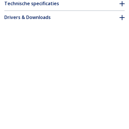
Technische specificaties
Drivers & Downloads
FAQ en naleving
* Uitvoering en specificaties van het product zijn zonder
aankondiging vatbaar voor wijzigingen.
Misschien vindt u dit ook leuk