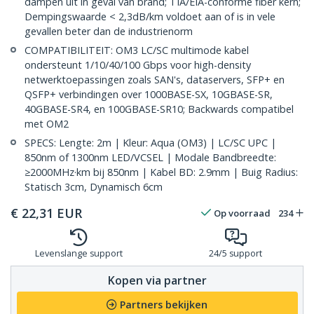
dampen uit in geval van brand; TIA/EIA-conforme fiber kern;
Dempingswaarde < 2,3dB/km voldoet aan of is in vele
gevallen beter dan de industrienorm
COMPATIBILITEIT: OM3 LC/SC multimode kabel
ondersteunt 1/10/40/100 Gbps voor high-density
netwerktoepassingen zoals SAN's, dataservers, SFP+ en
QSFP+ verbindingen over 1000BASE-SX, 10GBASE-SR,
40GBASE-SR4, en 100GBASE-SR10; Backwards compatibel
met OM2
SPECS: Lengte: 2m | Kleur: Aqua (OM3) | LC/SC UPC |
850nm of 1300nm LED/VCSEL | Modale Bandbreedte:
≥2000MHz·km bij 850nm | Kabel BD: 2.9mm | Buig Radius:
Statisch 3cm, Dynamisch 6cm
€
22,31
EUR
Op voorraad
234
Levenslange support
24/5 support
Kopen via partner
Partners bekijken