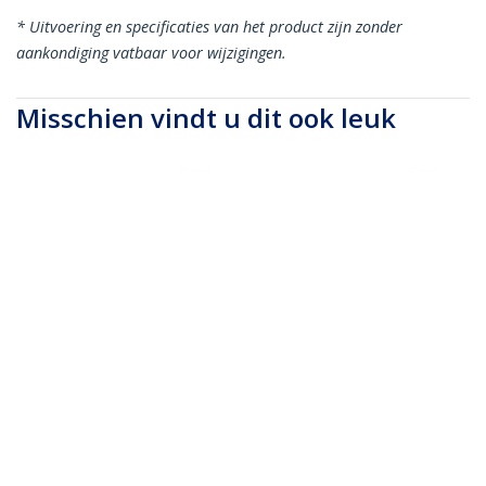
* Uitvoering en specificaties van het product zijn zonder
aankondiging vatbaar voor wijzigingen.
Misschien vindt u dit ook leuk
A50FBLCSC5
A50FBLCSC1
5m LC/UPC naar
1m LC/UPC naar
SC/UPC OM3
SC/UPC OM3