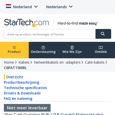
Nederland
Nederlands
Product
Ondersteuning
Wie We Zijn
Ontdek
Home
Kabels
Netwerkkabels en -adapters
Cat6-kabels
C6PAT15MBL
Overzicht
Productbeschrijving
Technische specificaties
Drivers & Downloads
FAQ en naleving
Niet meer leverbaar
15m Cat6 Gegoten RJ45 UTP Gigabit Netwerkkabel -