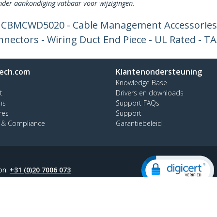
onder aankondiging vatbaar voor wijzigingen.
r CBMCWD5020 - Cable Management Accessories
nnectors - Wiring Duct End Piece - UL Rated - T
ech.com
Klantenondersteuning
Knowledge Base
t
Drivers en downloads
ns
Support FAQs
res
Support
y & Compliance
Garantiebeleid
on:
+31 (0)20 7006 073
oos:
0800 0230 168
lingen
© 1985