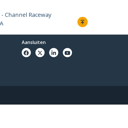
 - Channel Raceway
AA
Aansluiten
-2026, StarTech.com - Alle rechten voorbehouden.