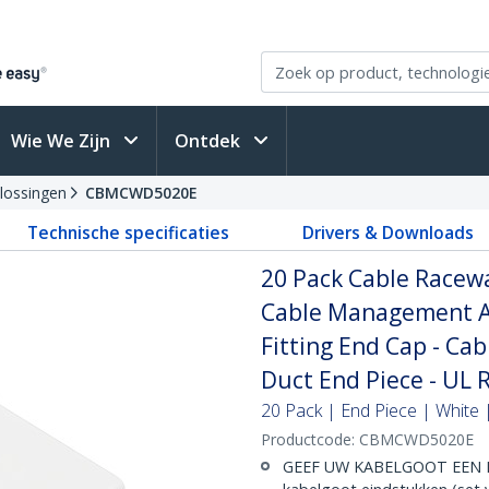
Wie We Zijn
Ontdek
lossingen
CBMCWD5020E
Technische specificaties
Drivers & Downloads
20 Pack Cable Racew
Cable Management Ac
Fitting End Cap - Ca
Duct End Piece - UL 
20 Pack | End Piece | White
Productcode:
CBMCWD5020E
GEEF UW KABELGOOT EEN M