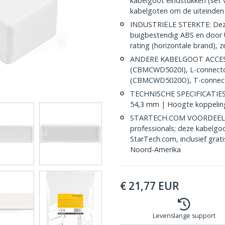
kabelgoot eindstukken (se
kabelgoten om de uiteinden 
INDUSTRIËLE STERKTE: Deze 
buigbestendig ABS en door
rating (horizontale brand), 
ANDERE KABELGOOT ACCESS
(CBMCWD5020I), L-connect
(CBMCWD5020O), T-connect
TECHNISCHE SPECIFICATIES: 
54,3 mm | Hoogte koppelin
STARTECH.COM VOORDEEL: Al
professionals; deze kabelgo
StarTech.com, inclusief grat
Noord-Amerika
€
21,77
EUR
Levenslange support