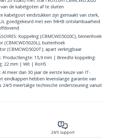
t van 20 stuks) met StarTech.com CBMCWD5020
van de kabelgoten af te sluiten
kabelgoot eindstukken zijn gemaakt van sterk,
 UL goedgekeurd met een 94HB ontvlambaarheid
zelfdovend
OIRES: Koppeling (CBMCWD5020C), binnenhoek
or (CBMCWD5020L), buitenhoek
or (CBMCWD5020T); apart verkrijgbaar
Productlengte: 15,9 mm | Breedte koppeling:
g: 22 mm | Wit | RoHS
 meer dan 30 jaar de eerste keuze van IT-
ot eindkappen hebben levenslange garantie van
is 24/5 meertalige technische ondersteuning vanuit
24/5 support