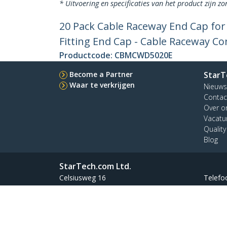
* Uitvoering en specificaties van het product zijn z
20 Pack Cable Raceway End Cap fo
Fitting End Cap - Cable Raceway Co
Productcode:
CBMCWD5020E
Become a Partner
StarT
Waar te verkrijgen
Nieuws
Contac
Over o
Vacatu
Qualit
Blog
StarTech.com Ltd.
Celsiusweg 16
Telefo
5928 PR Venlo
Kostel
The Netherlands
Terms
Privacy
Productpagina
Cookie Instel