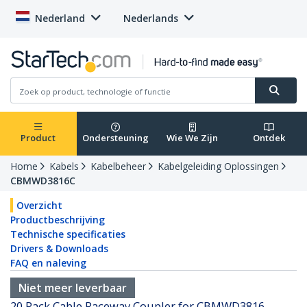
Nederland
Nederlands
Product
Ondersteuning
Wie We Zijn
Ontdek
Home
Kabels
Kabelbeheer
Kabelgeleiding Oplossingen
CBMWD3816C
Overzicht
Productbeschrijving
Technische specificaties
Drivers & Downloads
FAQ en naleving
Niet meer leverbaar
20 Pack Cable Raceway Coupler for CBMWD3816 -