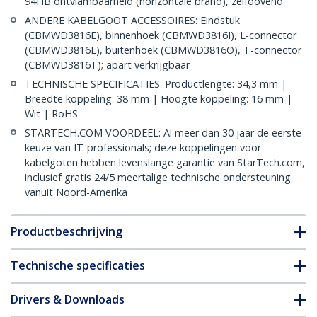
94HB ontvlambaarheid (horizontale brand), zelfdovend
ANDERE KABELGOOT ACCESSOIRES: Eindstuk
(CBMWD3816E), binnenhoek (CBMWD3816I), L-connector
(CBMWD3816L), buitenhoek (CBMWD3816O), T-connector
(CBMWD3816T); apart verkrijgbaar
TECHNISCHE SPECIFICATIES: Productlengte: 34,3 mm |
Breedte koppeling: 38 mm | Hoogte koppeling: 16 mm |
Wit | RoHS
STARTECH.COM VOORDEEL: Al meer dan 30 jaar de eerste
keuze van IT-professionals; deze koppelingen voor
kabelgoten hebben levenslange garantie van StarTech.com,
inclusief gratis 24/5 meertalige technische ondersteuning
vanuit Noord-Amerika
Productbeschrijving
Technische specificaties
Drivers & Downloads