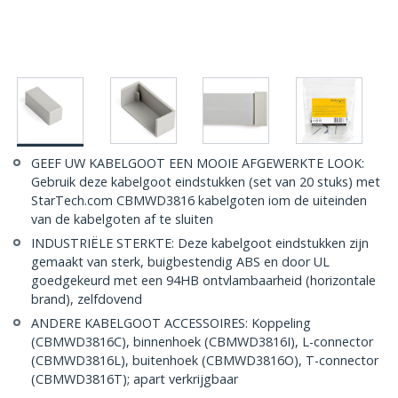
GEEF UW KABELGOOT EEN MOOIE AFGEWERKTE LOOK:
Gebruik deze kabelgoot eindstukken (set van 20 stuks) met
StarTech.com CBMWD3816 kabelgoten iom de uiteinden
van de kabelgoten af te sluiten
INDUSTRIËLE STERKTE: Deze kabelgoot eindstukken zijn
gemaakt van sterk, buigbestendig ABS en door UL
goedgekeurd met een 94HB ontvlambaarheid (horizontale
brand), zelfdovend
ANDERE KABELGOOT ACCESSOIRES: Koppeling
(CBMWD3816C), binnenhoek (CBMWD3816I), L-connector
(CBMWD3816L), buitenhoek (CBMWD3816O), T-connector
(CBMWD3816T); apart verkrijgbaar