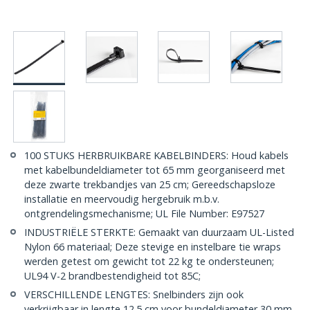
100 STUKS HERBRUIKBARE KABELBINDERS: Houd kabels
met kabelbundeldiameter tot 65 mm georganiseerd met
deze zwarte trekbandjes van 25 cm; Gereedschapsloze
installatie en meervoudig hergebruik m.b.v.
ontgrendelingsmechanisme; UL File Number: E97527
INDUSTRIËLE STERKTE: Gemaakt van duurzaam UL-Listed
Nylon 66 materiaal; Deze stevige en instelbare tie wraps
werden getest om gewicht tot 22 kg te ondersteunen;
UL94 V-2 brandbestendigheid tot 85C;
VERSCHILLENDE LENGTES: Snelbinders zijn ook
verkrijgbaar in lengte 12.5 cm voor bundeldiameter 30 mm