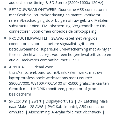
audio channel timing & 3D Stereo (2560x1600p 120Hz)
BETROUWBAAR ONTWERP: Duurzame ABS-connectoren
met flexibele PVC trekontlasting en mantel voorkomt
rafelen/beschadiging door buigen of ruw gebruik; Metalen
substructuur biedt EMI-afscherming; Vergrendelbare DP-
connectoren voorkomen onbedoelde ontkoppeling
PRODUCTIEKWALITEIT: 28AWG kabel met vergulde
connectoren voor een betere signaalintegriteit en
betrouwbaarheid; superieure EMI-afscherming met Al-Mylar
folie en vlechtwerk zorgt voor een hogere kwaliteit video en
audio; Backwards compatibel met DP 1.1
APPLICATIES: Ideaal voor
thuis/kantoren/boardrooms/klaslokalen, werkt met uw
laptop/professionele werkstations met FirePro™
S9000/7000, W8100/7100/5100 of R5000 grafische kaarten;
Gebruik met UHD/4K-monitoren, projector of groot
beeldscherm
SPECS: 3m | Zwart | DisplayPort v1.2 | DP Latching Male
naar Male | 28 AWG | PVC Kabelmantel, ABS connector
omhulsel | Afscherming: Al-Mylar folie met Vlechtwerk |