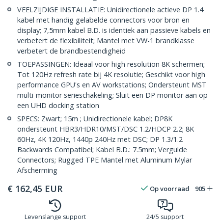
VEELZIJDIGE INSTALLATIE: Unidirectionele actieve DP 1.4
kabel met handig gelabelde connectors voor bron en
display; 7,5mm kabel B.D. is identiek aan passieve kabels en
verbetert de flexibiliteit; Mantel met VW-1 brandklasse
verbetert de brandbestendigheid
TOEPASSINGEN: Ideaal voor high resolution 8K schermen;
Tot 120Hz refresh rate bij 4K resolutie; Geschikt voor high
performance GPU's en AV workstations; Ondersteunt MST
multi-monitor serieschakeling; Sluit een DP monitor aan op
een UHD docking station
SPECS: Zwart; 15m ; Unidirectionele kabel; DP8K
ondersteunt HBR3/HDR10/MST/DSC 1.2/HDCP 2.2; 8K
60Hz, 4K 120Hz, 1440p 240Hz met DSC; DP 1.3/1.2
Backwards Compatibel; Kabel B.D.: 7.5mm; Vergulde
Connectors; Rugged TPE Mantel met Aluminum Mylar
Afscherming
€
162,45
EUR
Op voorraad
905
Levenslange support
24/5 support