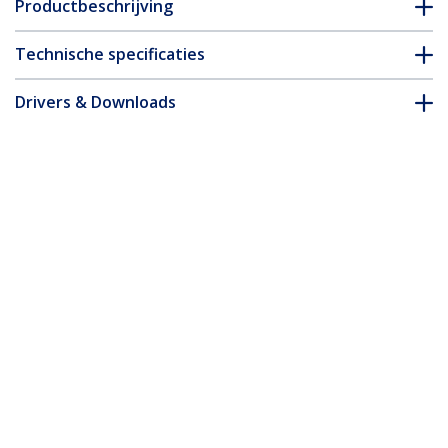
Productbeschrijving
Technische specificaties
Drivers & Downloads
FAQ en naleving
* Uitvoering en specificaties van het product zijn zonder
aankondiging vatbaar voor wijzigingen.
4m VESA Gecertificeerde DisplayPort 1.4
Kabel - 8K 60Hz HDR10 - Ultra HD 4K
120Hz Video - DP 1.4 Kabel - Voor
Schermen/Monitors/Displays -
DisplayPort naar DisplayPort Kabel -
M/M
Productcode:
DP14VMM4M