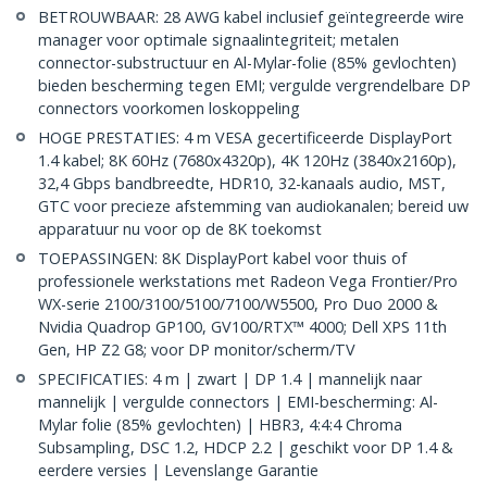
BETROUWBAAR: 28 AWG kabel inclusief geïntegreerde wire
manager voor optimale signaalintegriteit; metalen
connector-substructuur en Al-Mylar-folie (85% gevlochten)
bieden bescherming tegen EMI; vergulde vergrendelbare DP
connectors voorkomen loskoppeling
HOGE PRESTATIES: 4 m VESA gecertificeerde DisplayPort
1.4 kabel; 8K 60Hz (7680x4320p), 4K 120Hz (3840x2160p),
32,4 Gbps bandbreedte, HDR10, 32-kanaals audio, MST,
GTC voor precieze afstemming van audiokanalen; bereid uw
apparatuur nu voor op de 8K toekomst
TOEPASSINGEN: 8K DisplayPort kabel voor thuis of
professionele werkstations met Radeon Vega Frontier/Pro
WX-serie 2100/3100/5100/7100/W5500, Pro Duo 2000 &
Nvidia Quadrop GP100, GV100/RTX™ 4000; Dell XPS 11th
Gen, HP Z2 G8; voor DP monitor/scherm/TV
SPECIFICATIES: 4 m | zwart | DP 1.4 | mannelijk naar
mannelijk | vergulde connectors | EMI-bescherming: Al-
Mylar folie (85% gevlochten) | HBR3, 4:4:4 Chroma
Subsampling, DSC 1.2, HDCP 2.2 | geschikt voor DP 1.4 &
eerdere versies | Levenslange Garantie