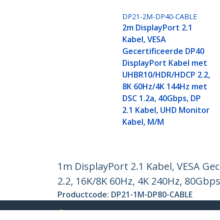
DP21-2M-DP40-CABLE
2m DisplayPort 2.1
Kabel, VESA
Gecertificeerde DP40
DisplayPort Kabel met
UHBR10/HDR/HDCP 2.2,
8K 60Hz/4K 144Hz met
DSC 1.2a, 40Gbps, DP
2.1 Kabel, UHD Monitor
Kabel, M/M
1m DisplayPort 2.1 Kabel, VESA Ge
2.2, 16K/8K 60Hz, 4K 240Hz, 80Gbp
Productcode:
DP21-1M-DP80-CABLE
Become a Partner
StarT