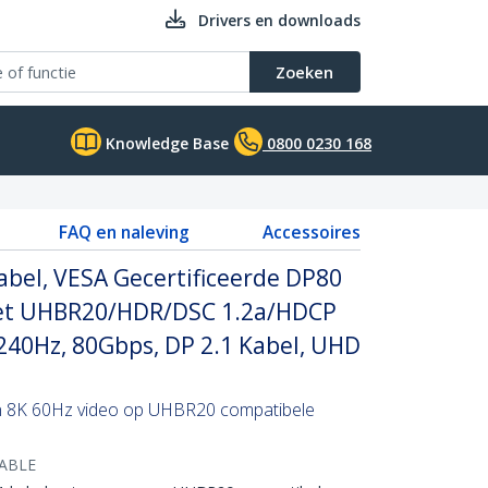
Drivers en downloads
Zoeken
Knowledge Base
0800 0230 168
FAQ en naleving
Accessoires
abel, VESA Gecertificeerde DP80
met UHBR20/HDR/DSC 1.2a/HDCP
 240Hz, 80Gbps, DP 2.1 Kabel, UHD
en 8K 60Hz video op UHBR20 compatibele
ABLE