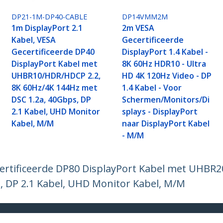
DP21-1M-DP40-CABLE
DP14VMM2M
1m DisplayPort 2.1
2m VESA
Kabel, VESA
Gecertificeerde
Gecertificeerde DP40
DisplayPort 1.4 Kabel -
DisplayPort Kabel met
8K 60Hz HDR10 - Ultra
UHBR10/HDR/HDCP 2.2,
HD 4K 120Hz Video - DP
8K 60Hz/4K 144Hz met
1.4 Kabel - Voor
DSC 1.2a, 40Gbps, DP
Schermen/Monitors/Di
2.1 Kabel, UHD Monitor
splays - DisplayPort
Kabel, M/M
naar DisplayPort Kabel
- M/M
certificeerde DP80 DisplayPort Kabel met UHB
s, DP 2.1 Kabel, UHD Monitor Kabel, M/M
ech.com
Klantenondersteuning