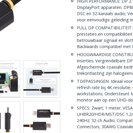
HIGH PERFORMANCE: DP 2.1
DisplayPort apparaten; DP8
DSC en 32-kanaals audio; Ve
voor eenvoudige geleiding i
FULL DP COMPATIBILITEIT: DP
prestaties en compatibilite
betrouwbaar signaal en vlot
Backwards compatibel met D
HOOGWAARDIGE CONSTRUCTIE
inserties; Vergrendelbare D
Afgeschermde coaxiale bed
trekontlasting zijn halogeen
TOEPASSINGEN: Ideaal voor 
refresh rate bij 4K-resoluti
workstations; Ondersteunt M
monitor aan op een UHD-do
SPECS: Zwart; 1 meter; VESA 
UHBR20/HDR/MST/DSC 1.2/H
240Hz; 32-ch Audio; Compati
Connectors; 30AWG Coaxiale