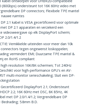
 kabel ontworpen voor UHBR20-compatibele
0 (80Gbps) ondersteunt tot 16K 60Hz video met
rgrendelbare DP connectors; Flexibele TPE mantel
n nauwe ruimtes
 2.1 kabel is VESA gecertificeerd voor optimale
it met DP 2.1 apparaten en verzekerd een
te videoweergave op elk DisplayPort scherm;
P 2.0/1.4/1.2
: Vernikkelde uiteinden voor meer dan 10k
P connectors tegen ongewenst loskoppelen;
rading vermindert EMI; Duurzame TPE mantel &
vrij en RoHS compliant
high resolution 16K/8K-schermen; Tot 240Hz
e; Geschikt voor high-performance GPU's en AV-
ST multi-monitor serieschakeling; Sluit een DP-
ckingstation
Gecertificeerd DisplayPort 2.1; Ondersteunt
DCP 2.2; 16K 60Hz met DSC, 8K 85Hz, 4K
bel met DP 2.0/1.4/1.2; Vergrendelbare DP
 Bedrading; 5.8mm B.D.