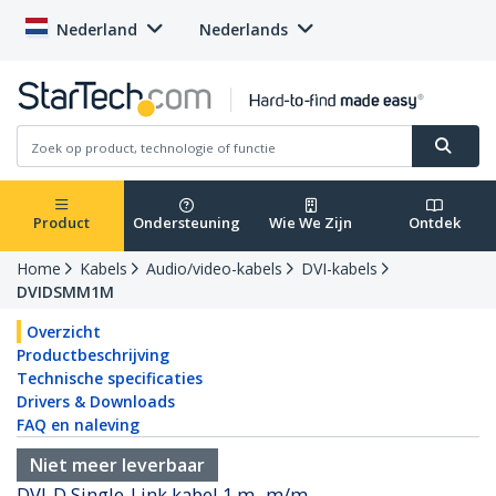
Nederland
Nederlands
Product
Ondersteuning
Wie We Zijn
Ontdek
Home
Kabels
Audio/video-kabels
DVI-kabels
DVIDSMM1M
Overzicht
Productbeschrijving
Technische specificaties
Drivers & Downloads
FAQ en naleving
Niet meer leverbaar
DVI-D Single-Link kabel 1 m -m/m